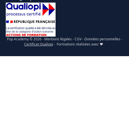
Pop Academy © 2026 -
Mentions légales
-
CGV
-
Données personnelles
-
Certificat Qualiopi
- Formations réalisées avec ❤️