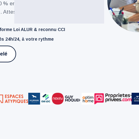
0 % en ligne.
I. Attestation reconnue
forme Loi ALUR
&
reconnu CCI
s 24h/24, à votre rythme
elé