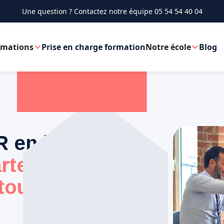
Une question ? Contactez notre équipe
05 54 54 40 04
rmations
Prise en charge formation
Notre école
Blog
R en ligne —
rte
toute