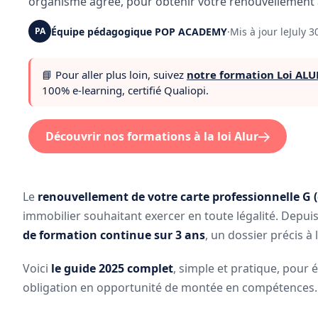
organisme agréé, pour obtenir votre renouvellement a
Équipe pédagogique POP ACADEMY
·
Mis à jour le
July 3
PA
📘 Pour aller plus loin, suivez
notre formation Loi ALU
100% e-learning, certifié Qualiopi.
Découvrir nos formations à la loi Alur
Le
renouvellement de votre carte professionnelle G (
immobilier souhaitant exercer en toute légalité. Depui
de formation continue sur 3 ans
, un dossier précis à 
Voici
le guide 2025 complet
, simple et pratique, pour 
obligation en opportunité de montée en compétences.