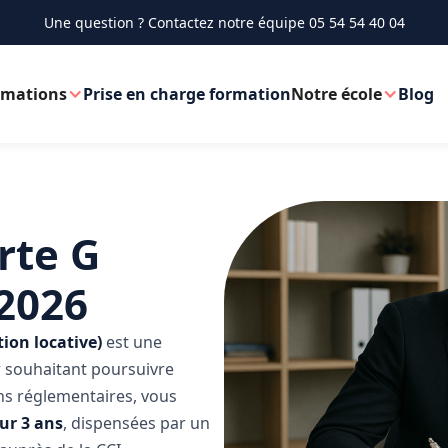
Une question ? Contactez notre équipe
05 54 54 40 04
rmations
Prise en charge formation
Notre école
Blog
rte G
 2026
tion locative)
est une
r souhaitant poursuivre
ons réglementaires, vous
ur 3 ans
, dispensées par un