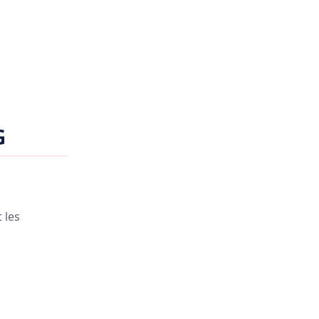
G
 les