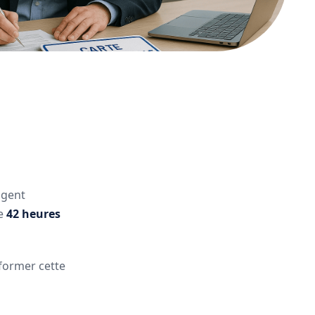
agent
te
42 heures
sformer cette