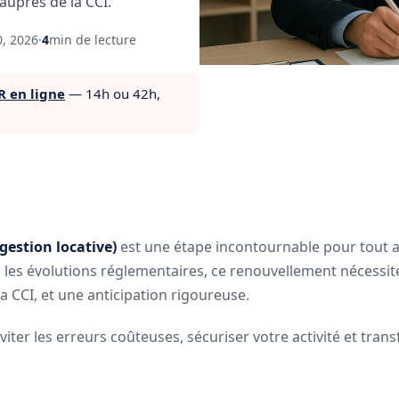
uprès de la CCI.
0, 2026
·
4
min de lecture
R en ligne
— 14h ou 42h,
gestion locative)
est une étape incontournable pour tout 
s les évolutions réglementaires, ce renouvellement nécessi
la CCI, et une anticipation rigoureuse.
éviter les erreurs coûteuses, sécuriser votre activité et tran