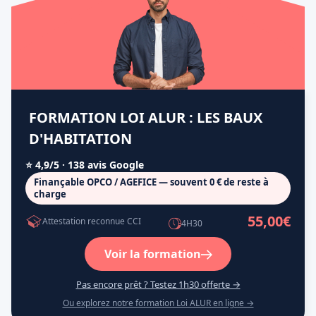
FORMATION LOI ALUR : LES BAUX
D'HABITATION
⭐ 4,9/5 · 138 avis Google
Finançable OPCO / AGEFICE — souvent 0 € de reste à
charge
55,00€
Attestation reconnue CCI
4H30
Voir la formation
Pas encore prêt ? Testez 1h30 offerte →
Ou explorez notre formation Loi ALUR en ligne →