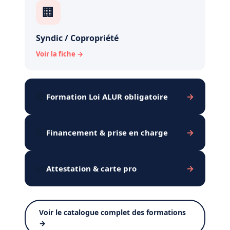
🏢
Syndic / Copropriété
Voir la fiche →
📘
→
Formation Loi ALUR obligatoire
💶
→
Financement
&
prise en charge
📜
→
Attestation
&
carte pro
Voir le catalogue complet des formations
→